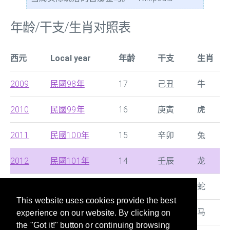
年龄/干支/生肖对照表
西元
Local year
年龄
干支
生肖
2009
民國98年
17
己丑
牛
2010
民國99年
16
庚寅
虎
2011
民國100年
15
辛卯
兔
2012
民國101年
14
壬辰
龙
2013
民國102年
13
癸巳
蛇
This website uses cookies provide the best
2014
民國103年
12
甲午
马
experience on our website. By clicking on
the "Got it!" button or continuing browsing