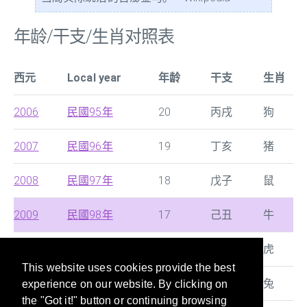
年龄/干支/生肖对照表
西元
Local year
年龄
干支
生肖
2006
民國95年
20
丙戌
狗
2007
民國96年
19
丁亥
猪
2008
民國97年
18
戊子
鼠
2009
民國98年
17
己丑
牛
2010
民國99年
16
庚寅
虎
This website uses cookies provide the best
2011
民國100年
15
辛卯
兔
experience on our website. By clicking on
the "Got it!" button or continuing browsing