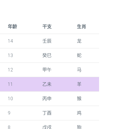
年龄
干支
生肖
14
壬辰
龙
13
癸巳
蛇
12
甲午
马
11
乙未
羊
10
丙申
猴
9
丁酉
鸡
8
戊戌
狗