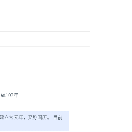
統107年
建立为元年，又称国历。 目前