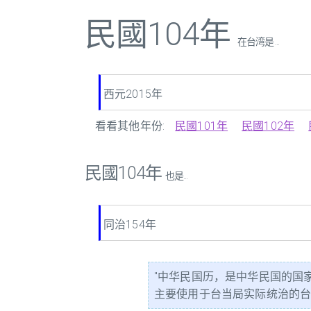
民國104年
在台湾是 ...
西元2015年
看看其他年份:
民國101年
民國102年
民國104年
也是...
同治154年
"中华民国历，是中华民国的国
主要使用于台当局实际统治的台澎金马。