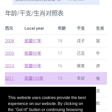
年龄/干支/生肖对照表
西元
Local year
年龄
干支
生肖
2008
民國97年
18
戊子
鼠
2009
民國98年
17
己丑
牛
2010
民國99年
16
庚寅
虎
2011
民國100年
15
辛卯
兔
2012
民國101年
14
壬辰
龙
This website uses cookies provide the best
2013
民國102年
13
癸巳
蛇
experience on our website. By clicking on
the "Got it!" button or continuing browsing