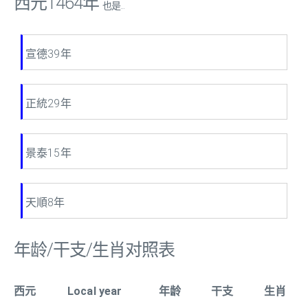
西元1464年
也是...
宣德39年
正統29年
景泰15年
天順8年
年龄/干支/生肖对照表
西元
Local year
年龄
干支
生肖