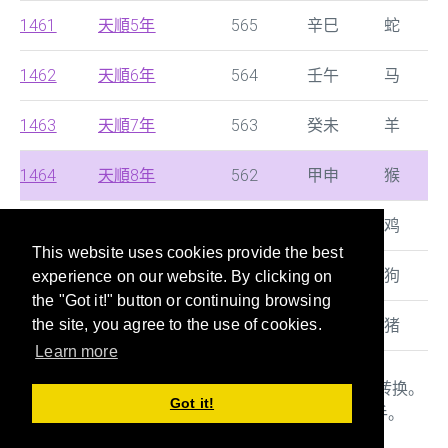
1461
天順5年
565
辛巳
蛇
1462
天順6年
564
壬午
马
1463
天順7年
563
癸未
羊
1464
天順8年
562
甲申
猴
1465
成化1年
561
乙酉
鸡
This website uses cookies provide the best
1466
成化2年
560
丙戌
狗
experience on our website. By clicking on
the "Got it!" button or continuing browsing
1467
成化3年
559
丁亥
猪
the site, you agree to the use of cookies.
Learn more
本站提供西历，中国朝代及日本年号的快速搜寻及转换。
Got it!
年龄/干支/生肖对照表也是当您填写文件时的好帮手。