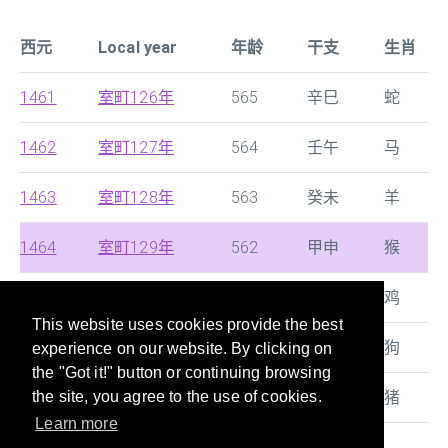
西元
Local year
年龄
干支
生肖
1461
室町126年
565
辛巳
蛇
1462
室町127年
564
壬午
马
1463
室町128年
563
癸未
羊
1464
室町129年
562
甲申
猴
1465
室町130年
561
乙酉
鸡
This website uses cookies provide the best
1466
室町131年
560
丙戌
狗
experience on our website. By clicking on
the "Got it!" button or continuing browsing
1467
戦国1年
559
丁亥
猪
the site, you agree to the use of cookies.
Learn more