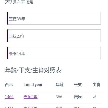
天順7年
也是...
宣德38年
正統28年
景泰14年
年龄/干支/生肖对照表
西元
Local year
年龄
干支
生肖
1460
天順4年
566
庚辰
龙