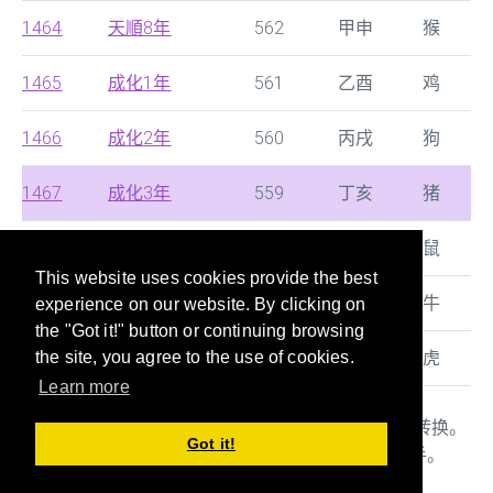
1464
天順8年
562
甲申
猴
1465
成化1年
561
乙酉
鸡
1466
成化2年
560
丙戌
狗
1467
成化3年
559
丁亥
猪
1468
成化4年
558
戊子
鼠
This website uses cookies provide the best
1469
成化5年
557
己丑
牛
experience on our website. By clicking on
the "Got it!" button or continuing browsing
1470
成化6年
556
庚寅
虎
the site, you agree to the use of cookies.
Learn more
本站提供西历，中国朝代及日本年号的快速搜寻及转换。
Got it!
年龄/干支/生肖对照表也是当您填写文件时的好帮手。