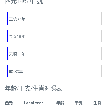
西元1467年
也是...
正統32年
景泰18年
天順11年
成化3年
年龄/干支/生肖对照表
西元
Local year
年龄
干支
生肖