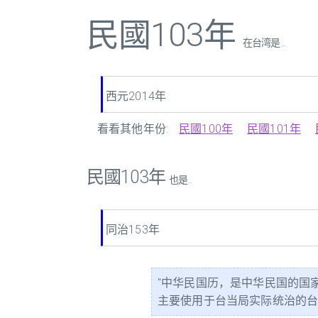
民國103年
在台湾是 ...
西元2014年
看看其他年份:
民國100年
民國101年
民國103年
也是...
同治153年
"中华民国历，是中华民国的国
主要使用于台当局实际统治的台澎金马。