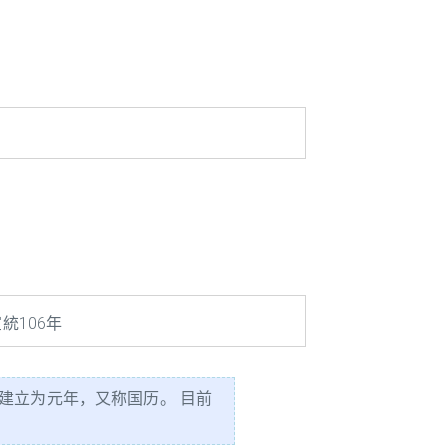
統106年
建立为元年，又称国历。 目前