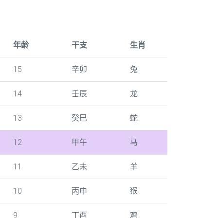
年龄
干支
生肖
15
辛卯
兔
14
壬辰
龙
13
癸巳
蛇
12
甲午
马
11
乙未
羊
10
丙申
猴
9
丁酉
鸡