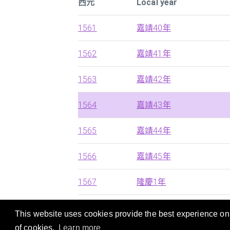
西元
Local year
1561
嘉靖40年
1562
嘉靖41年
1563
嘉靖42年
1564
嘉靖43年
1565
嘉靖44年
1566
嘉靖45年
1567
隆慶1年
This website uses cookies provide the best experience on o
本站提供西历，中国朝代及日本年号的快速搜
of cookies.
Learn more