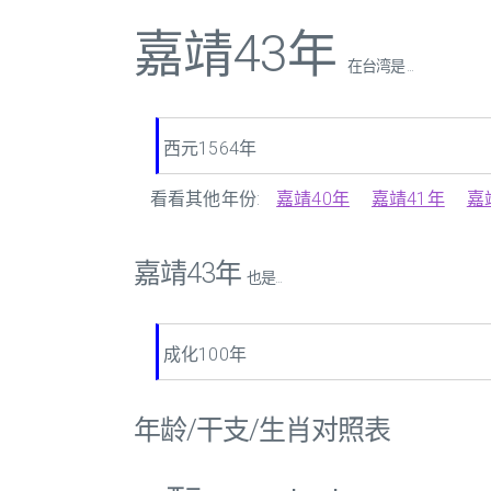
嘉靖43年
在台湾是 ...
西元1564年
看看其他年份:
嘉靖40年
嘉靖41年
嘉
嘉靖43年
也是...
成化100年
年龄/干支/生肖对照表