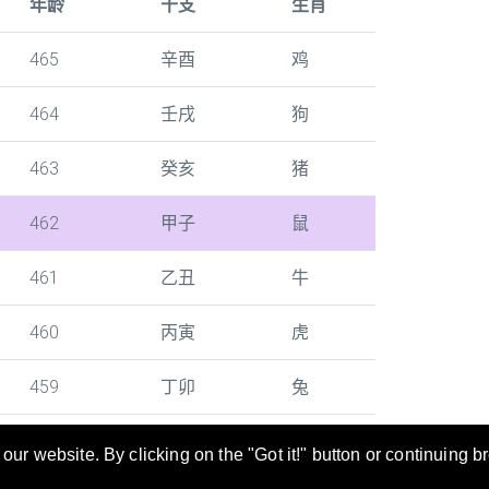
年龄
干支
生肖
465
辛酉
鸡
464
壬戌
狗
463
癸亥
猪
462
甲子
鼠
461
乙丑
牛
460
丙寅
虎
459
丁卯
兔
ur website. By clicking on the "Got it!" button or continuing b
寻及转换。 年龄/干支/生肖对照表也是当您填写文件时的好帮