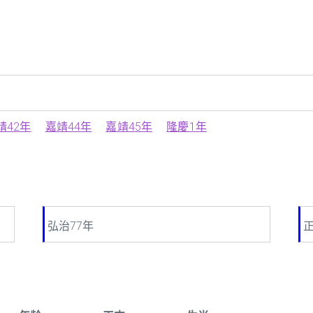
靖42年
嘉靖44年
嘉靖45年
隆慶1年
弘治77年
正