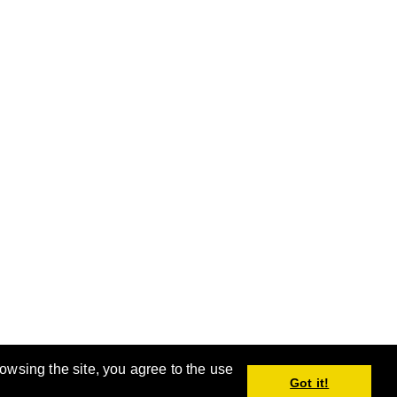
rowsing the site, you agree to the use
手。
Got it!