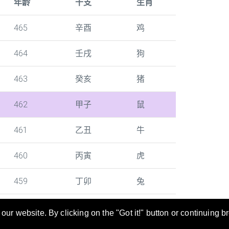
年龄
干支
生肖
465
辛酉
鸡
464
壬戌
狗
463
癸亥
猪
462
甲子
鼠
461
乙丑
牛
460
丙寅
虎
459
丁卯
兔
ur website. By clicking on the "Got it!" button or continuing b
寻及转换。 年龄/干支/生肖对照表也是当您填写文件时的好帮