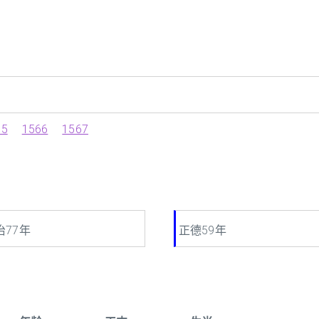
65
1566
1567
治77年
正德59年