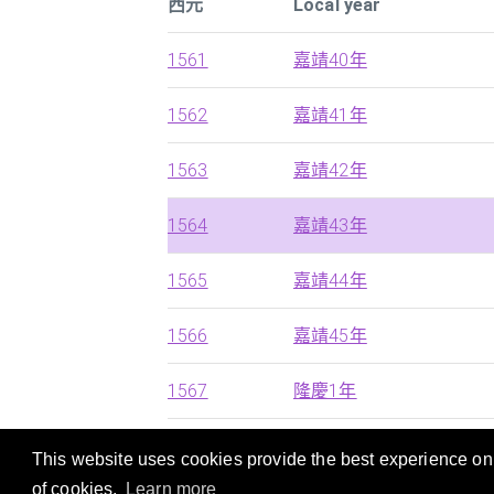
西元
Local year
1561
嘉靖40年
1562
嘉靖41年
1563
嘉靖42年
1564
嘉靖43年
1565
嘉靖44年
1566
嘉靖45年
1567
隆慶1年
This website uses cookies provide the best experience on o
本站提供西历，中国朝代及日本年号的快速搜
of cookies.
Learn more