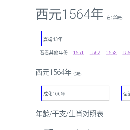
西元1564年
在台湾是 ...
嘉靖43年
看看其他年份:
1561
1562
1563
15
西元1564年
也是...
成化100年
弘
年龄/干支/生肖对照表