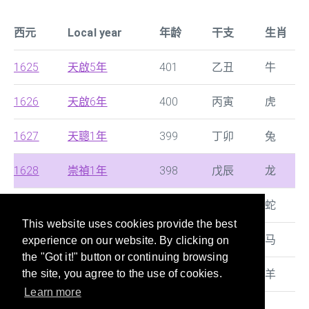
西元
Local year
年龄
干支
生肖
1625
天啟5年
401
乙丑
牛
1626
天啟6年
400
丙寅
虎
1627
天聰1年
399
丁卯
兔
1628
崇禎1年
398
戊辰
龙
1629
崇禎2年
397
己巳
蛇
This website uses cookies provide the best
1630
崇禎3年
396
庚午
马
experience on our website. By clicking on
the "Got it!" button or continuing browsing
1631
崇禎4年
395
辛未
羊
the site, you agree to the use of cookies.
Learn more