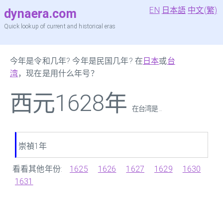
EN
日本語
中文(繁)
dynaera.com
Quick lookup of current and historical eras
今年是令和几年? 今年是民国几年? 在
日本
或
台
湾
，现在是用什么年号？
西元1628年
在台湾是 ...
崇禎1年
看看其他年份:
1625
1626
1627
1629
1630
1631