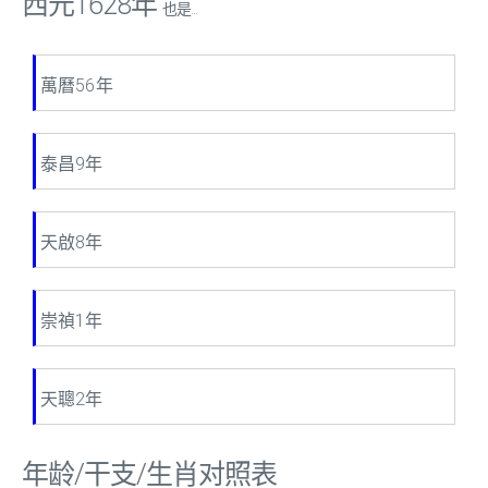
西元1628年
也是...
萬曆56年
泰昌9年
天啟8年
崇禎1年
天聰2年
年龄/干支/生肖对照表