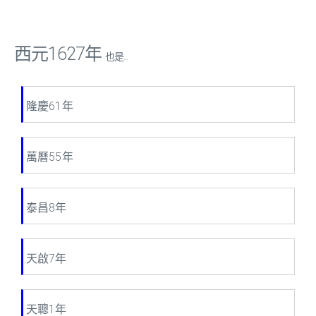
西元1627年
也是...
隆慶61年
萬曆55年
泰昌8年
天啟7年
天聰1年