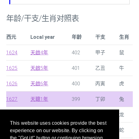
年龄/干支/生肖对照表
西元
Local year
年龄
干支
生肖
1624
天啟4年
402
甲子
鼠
1625
天啟5年
401
乙丑
牛
1626
天啟6年
400
丙寅
虎
1627
天聰1年
399
丁卯
兔
1628
崇禎1年
398
戊辰
龙
This website uses cookies provide the best
1629
崇禎2年
397
己巳
蛇
experience on our website. By clicking on
the "Got it!" button or continuing browsing