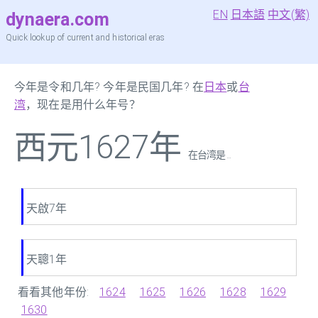
EN
日本語
中文(繁)
dynaera.com
Quick lookup of current and historical eras
今年是令和几年? 今年是民国几年? 在
日本
或
台
湾
，现在是用什么年号？
西元1627年
在台湾是 ...
天啟7年
天聰1年
看看其他年份:
1624
1625
1626
1628
1629
1630