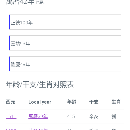
萬曆42年
也是...
正德109年
嘉靖93年
隆慶48年
年龄/干支/生肖对照表
西元
Local year
年龄
干支
生肖
1611
萬曆39年
415
辛亥
猪