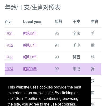
年龄/干支/生肖对照表
西元
Local year
年龄
干支
生肖
1931
昭和6年
95
辛未
羊
1932
昭和7年
94
壬申
猴
1933
昭和8年
93
癸酉
鸡
1934
昭和9年
92
甲戌
狗
1935
昭和10年
91
乙亥
猪
This website uses cookies provide the best
1936
昭和11年
90
丙子
鼠
experience on our website. By clicking on
the "Got it!" button or continuing browsing
1937
昭和12年
89
丁丑
牛
the site, you agree to the use of cookies.