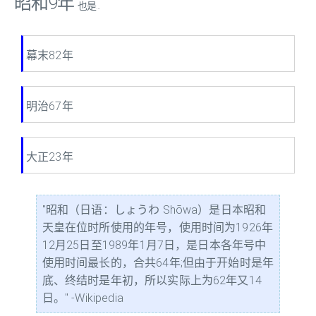
昭和9年
也是...
幕末82年
明治67年
大正23年
"昭和（日语：しょうわ Shōwa）是日本昭和
天皇在位时所使用的年号，使用时间为1926年
12月25日至1989年1月7日，是日本各年号中
使用时间最长的，合共64年;但由于开始时是年
底、终结时是年初，所以实际上为62年又14
日。" -Wikipedia