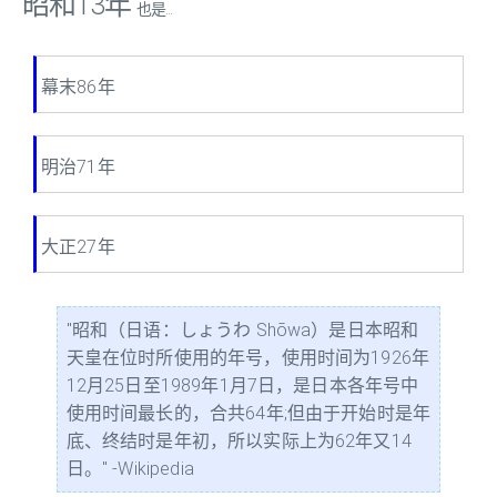
昭和13年
也是...
幕末86年
明治71年
大正27年
"昭和（日语：しょうわ Shōwa）是日本昭和
天皇在位时所使用的年号，使用时间为1926年
12月25日至1989年1月7日，是日本各年号中
使用时间最长的，合共64年;但由于开始时是年
底、终结时是年初，所以实际上为62年又14
日。" -Wikipedia