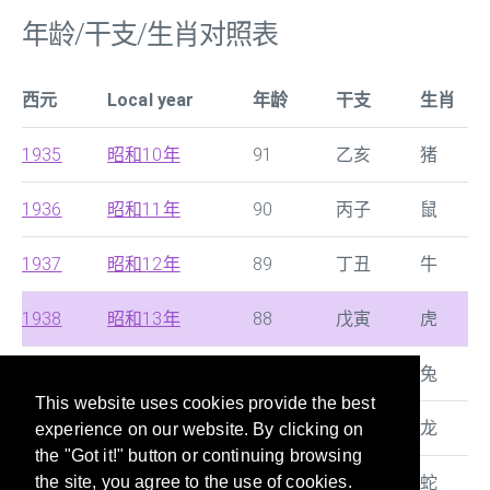
年龄/干支/生肖对照表
西元
Local year
年龄
干支
生肖
1935
昭和10年
91
乙亥
猪
1936
昭和11年
90
丙子
鼠
1937
昭和12年
89
丁丑
牛
1938
昭和13年
88
戊寅
虎
1939
昭和14年
87
己卯
兔
This website uses cookies provide the best
1940
昭和15年
86
庚辰
龙
experience on our website. By clicking on
the "Got it!" button or continuing browsing
1941
昭和16年
85
辛巳
蛇
the site, you agree to the use of cookies.