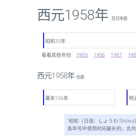
西元1958年
在日本是 ...
昭和33年
看看其他年份:
1955
1956
1957
19
西元1958年
也是...
幕末106年
明
"昭和（日语：しょうわ Shōw
各年号中使用时间最长的，合共64