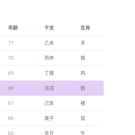
年龄
干支
生肖
71
乙未
羊
70
丙申
猴
69
丁酉
鸡
68
戊戌
狗
67
己亥
猪
66
庚子
鼠
65
辛丑
牛