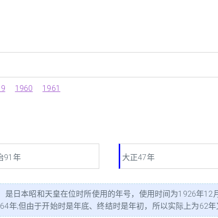
59
1960
1961
治91年
大正47年
a）是日本昭和天皇在位时所使用的年号，使用时间为1926年12月
年;但由于开始时是年底、终结时是年初，所以实际上为62年又14日。"