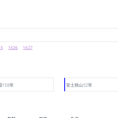
25
1626
1627
国158年
安土桃山52年