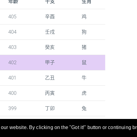
年龄
干支
生肖
405
辛酉
鸡
404
壬戌
狗
403
癸亥
猪
402
甲子
鼠
401
乙丑
牛
400
丙寅
虎
399
丁卯
兔
ur website. By clicking on the "Got it!" button or continuing b
寻及转换。 年龄/干支/生肖对照表也是当您填写文件时的好帮