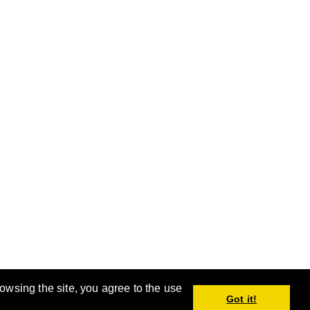
rowsing the site, you agree to the use
手。
Got it!