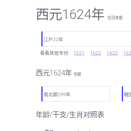
西元1624年
在日本是 ...
江戶22年
看看其他年份:
1621
1622
1623
16
西元1624年
也是...
南北朝289年
戦
年龄/干支/生肖对照表