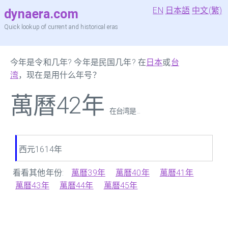
EN
日本語
中文(繁)
dynaera.com
Quick lookup of current and historical eras
今年是令和几年? 今年是民国几年? 在
日本
或
台
湾
，现在是用什么年号？
萬曆42年
在台湾是 ...
西元1614年
看看其他年份:
萬曆39年
萬曆40年
萬曆41年
萬曆43年
萬曆44年
萬曆45年