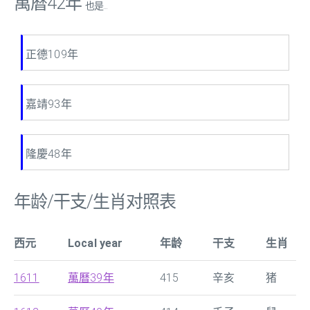
萬曆42年
也是...
正德109年
嘉靖93年
隆慶48年
年龄/干支/生肖对照表
西元
Local year
年龄
干支
生肖
1611
萬曆39年
415
辛亥
猪