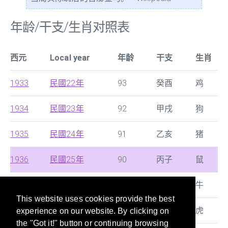
年龄/干支/生肖对照表
西元
Local year
年龄
干支
生肖
1933
民國22年
93
癸酉
鸡
1934
民國23年
92
甲戌
狗
1935
民國24年
91
乙亥
猪
1936
民國25年
90
丙子
鼠
1937
民國26年
89
丁丑
牛
This website uses cookies provide the best
1938
民國27年
88
戊寅
虎
experience on our website. By clicking on
the "Got it!" button or continuing browsing