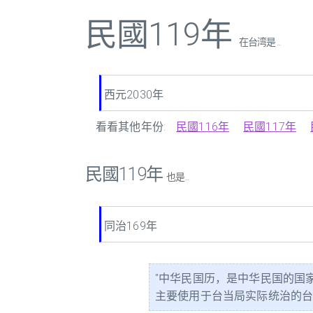
民國119年
在台湾是 ...
西元2030年
看看其他年份:
民國116年
民國117年
民國119年
也是...
同治169年
"中华民国历，是中华民国的国
主要使用于台当局实际统治的台澎金马。