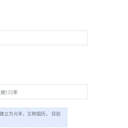
統122年
建立为元年，又称国历。 目前