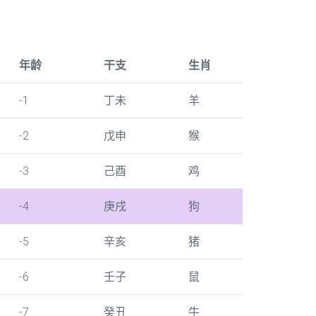
年龄
干支
生肖
-1
丁未
羊
-2
戊申
猴
-3
己酉
鸡
-4
庚戌
狗
-5
辛亥
猪
-6
壬子
鼠
-7
癸丑
牛