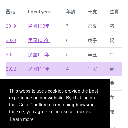
西元
Local year
年龄
干支
生肖
2019
民國108年
7
己亥
猪
2020
民國109年
6
庚子
鼠
2021
民國110年
5
辛丑
牛
2022
民國111年
4
壬寅
虎
2023
民國112年
3
癸卯
兔
This website uses cookies provide the best
2024
民國113年
2
甲辰
龙
experience on our website. By clicking on
the "Got it!" button or continuing browsing
2025
民國114年
1
乙巳
蛇
the site, you agree to the use of cookies.
Learn more