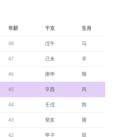
年龄
干支
生肖
48
戊午
马
47
己未
羊
46
庚申
猴
45
辛酉
鸡
44
壬戌
狗
43
癸亥
猪
42
甲子
鼠