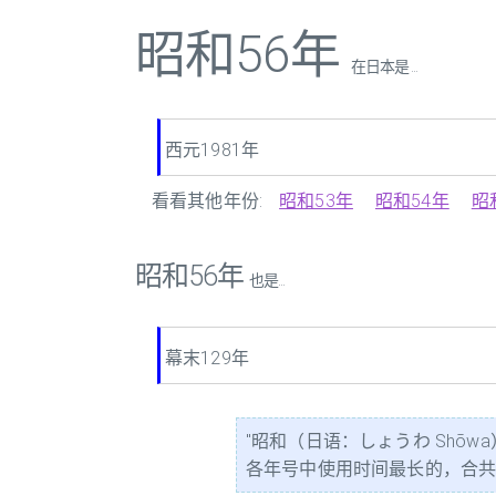
昭和56年
在日本是 ...
西元1981年
看看其他年份:
昭和53年
昭和54年
昭
昭和56年
也是...
幕末129年
"昭和（日语：しょうわ Shōw
各年号中使用时间最长的，合共64