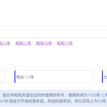
和55年
昭和57年
昭和58年
昭和59年
明治114年
大
a）是日本昭和天皇在位时所使用的年号，使用时间为1926年12月
年;但由于开始时是年底、终结时是年初，所以实际上为62年又14日。"