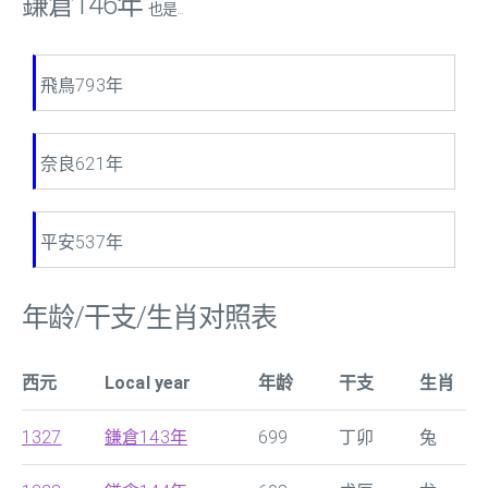
鎌倉146年
也是...
飛鳥793年
奈良621年
平安537年
年龄/干支/生肖对照表
西元
Local year
年龄
干支
生肖
1327
鎌倉143年
699
丁卯
兔