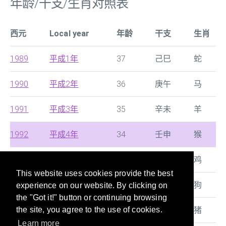
年龄/干支/生肖对照表
西元
Local year
年龄
干支
生肖
1989
平成1年
37
己巳
蛇
1990
平成2年
36
庚午
马
1991
平成3年
35
辛未
羊
1992
平成4年
34
壬申
猴
1993
平成5年
33
癸酉
鸡
This website uses cookies provide the best
1994
平成6年
32
甲戌
狗
experience on our website. By clicking on
the "Got it!" button or continuing browsing
1995
平成7年
31
乙亥
猪
the site, you agree to the use of cookies.
Learn more