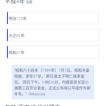
平成4年
也是...
明治125年
大正81年
昭和67年
"昭和六十四年（1989年）1月7日，昭和天皇
驾崩，享年87岁。 即日皇太子明仁继承皇
位。 同日下午，14时36分，内阁官房长官小
渊惠三召开记者会，正式公布将以平成作为新
年号。" -Wikipedia